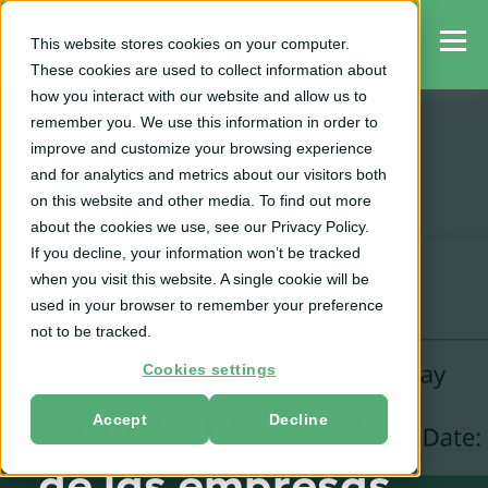
This website stores cookies on your computer.
These cookies are used to collect information about
how you interact with our website and allow us to
remember you. We use this information in order to
improve and customize your browsing experience
and for analytics and metrics about our visitors both
TPM
on this website and other media. To find out more
about the cookies we use, see our Privacy Policy.
5 categorías
If you decline, your information won’t be tracked
when you visit this website. A single cookie will be
esenciales de
used in your browser to remember your preference
not to be tracked.
insights que
Cookies settings
impulsan el éxito
Accept
Decline