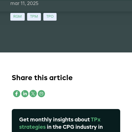
mar 11, 2025
RGM
TPM
TPO
Share this article
Get monthly insights about
TPx
strategies
in the CPG industry in