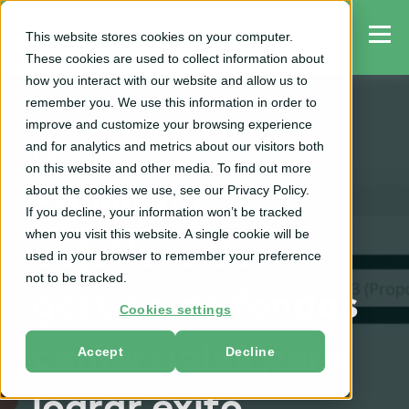
This website stores cookies on your computer.
These cookies are used to collect information about
how you interact with our website and allow us to
remember you. We use this information in order to
improve and customize your browsing experience
and for analytics and metrics about our visitors both
TPM
on this website and other media. To find out more
about the cookies we use, see our Privacy Policy.
Equilibrar
If you decline, your information won’t be tracked
when you visit this website. A single cookie will be
objetivos de
used in your browser to remember your preference
not to be tracked.
gestión de fondos
Cookies settings
comerciales para
Accept
Decline