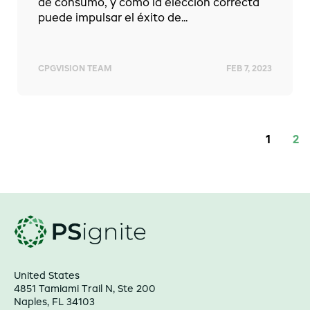
de consumo, y cómo la elección correcta
puede impulsar el éxito de...
CPGVISION TEAM
FEB 7, 2023
1
2
United States
4851 Tamiami Trail N, Ste 200
Naples, FL 34103