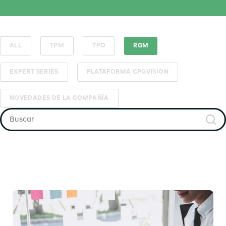
ALL
TPM
TPO
RGM
EXPERT SERIES
PLATAFORMA CPGVISION
NOVEDADES DE LA COMPAÑÍA