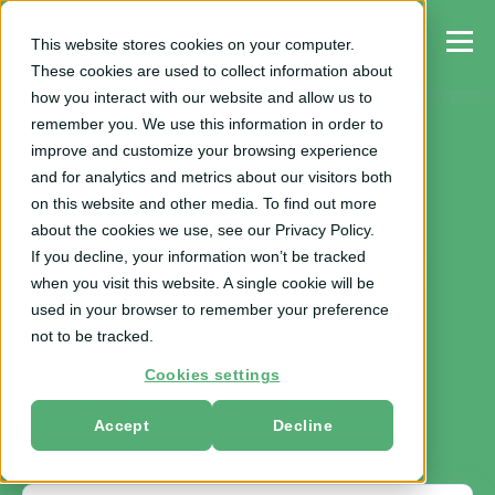
This website stores cookies on your computer.
These cookies are used to collect information about
how you interact with our website and allow us to
remember you. We use this information in order to
improve and customize your browsing experience
and for analytics and metrics about our visitors both
Revenue Growth
on this website and other media. To find out more
about the cookies we use, see our Privacy Policy.
If you decline, your information won’t be tracked
Management Blog
when you visit this website. A single cookie will be
used in your browser to remember your preference
not to be tracked.
Obtén los conocimientos necesarios sobre la
industria para la gestión efectiva de las
Cookies settings
promociones comerciales, su optimización y la
gestión del crecimiento de ingresos para los
Accept
Decline
innovadores en bienes de consumo masivo.