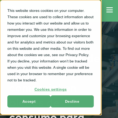
This website stores cookies on your computer.
These cookies are used to collect information about
how you interact with our website and allow us to
remember you. We use this information in order to
improve and customize your browsing experience
and for analytics and metrics about our visitors both
Plataforma CPGvision
on this website and other media. To find out more
about the cookies we use, see our Privacy Policy.
10 estrategias de
If you decline, your information won’t be tracked
when you visit this website. A single cookie will be
promoción
used in your browser to remember your preference
not to be tracked.
comercial en
Cookies settings
bienes de
Accept
Decline