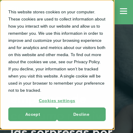
This website stores cookies on your computer.
These cookies are used to collect information about
how you interact with our website and allow us to
remember you. We use this information in order to
improve and customize your browsing experience
and for analytics and metrics about our visitors both
TPO
on this website and other media. To find out more
about the cookies we use, see our Privacy Policy.
Cómo pueden
If you decline, your information won’t be tracked
when you visit this website. A single cookie will be
evitar las
used in your browser to remember your preference
not to be tracked.
empresas de
Cookies settings
consumo masivo
Accept
Decline