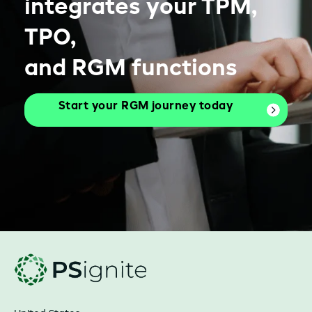
integrates your TPM,
TPO,
and RGM functions
Start your RGM journey today