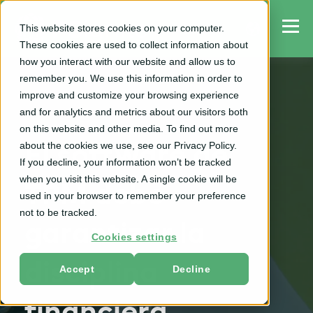
This website stores cookies on your computer.
These cookies are used to collect information about
how you interact with our website and allow us to
remember you. We use this information in order to
improve and customize your browsing experience
and for analytics and metrics about our visitors both
Expert Series
on this website and other media. To find out more
about the cookies we use, see our Privacy Policy.
El software de
If you decline, your information won’t be tracked
when you visit this website. A single cookie will be
TPM debe
used in your browser to remember your preference
not to be tracked.
garantizar la
Cookies settings
disciplina
Accept
Decline