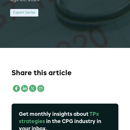
ago 20, 2024
Expert Series
Share this article
Get monthly insights about
TPx
strategies
in the CPG industry in
your inbox.