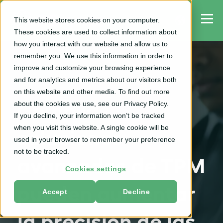
This website stores cookies on your computer.
These cookies are used to collect information about
how you interact with our website and allow us to
remember you. We use this information in order to
improve and customize your browsing experience
and for analytics and metrics about our visitors both
TPM
on this website and other media. To find out more
about the cookies we use, see our Privacy Policy.
Cómo las
If you decline, your information won’t be tracked
when you visit this website. A single cookie will be
soluciones
used in your browser to remember your preference
not to be tracked.
avanzadas de TPM
Cookies settings
pueden aumentar
Accept
Decline